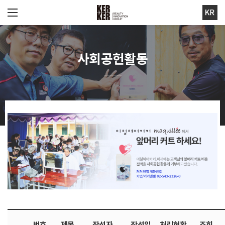
사회공헌활동
번호
제목
작성자
작성일
처리현황
조회