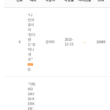
“나
만의
휴식
처
‘원더
랜
2015-
4
관리자
10689
12-23
드’로
떠나
세
요”
'TRE
ND
DAY
IN K
ERK
ER',