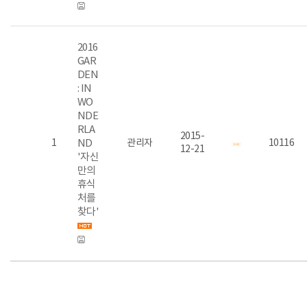
2016
GAR
DEN
: IN
WO
NDE
RLA
2015-
1
ND
관리자
10116
12-21
'자신
만의
휴식
처를
찾다'