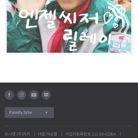
페
인
유
블
이
스
튜
로
스
타
브
그
북
그
램
회사명 (주)커커
대표 이승철
사업자등록번호 211-86-62084