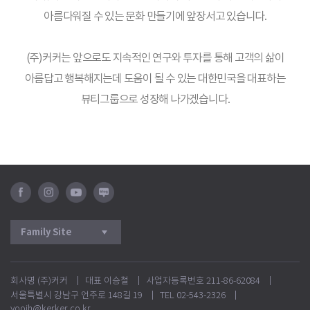
아름다워질 수 있는 문화 만들기에 앞장서고 있습니다.
(주)커커는 앞으로도 지속적인 연구와 투자를 통해 고객의 삶이
아름답고 행복해지는데 도움이 될 수 있는
대한민국을 대표하는
뷰티그룹으로 성장해 나가겠습니다.
페
인
유
블
이
스
튜
로
스
타
브
그
북
그
램
회사명 (주)커커
대표 이승철
사업자등록번호 211-86-62084
서울특별시 강남구 언주로 148길 19
TEL 02-543-2326
yoojh@kerker.co.kr