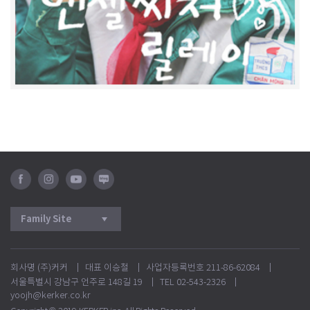
페
인
유
블
이
스
튜
로
스
타
브
그
북
그
램
회사명 (주)커커
대표 이승철
사업자등록번호 211-86-62084
서울특별시 강남구 언주로 148길 19
TEL 02-543-2326
yoojh@kerker.co.kr